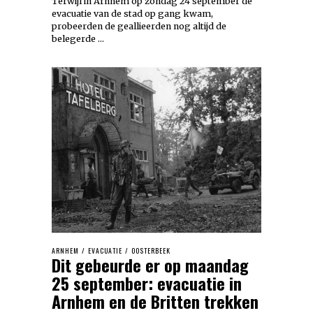
Terwijl in Arnhem op zondag 24 september de
evacuatie van de stad op gang kwam,
probeerden de geallieerden nog altijd de
belegerde …
ARNHEM
/
EVACUATIE
/
OOSTERBEEK
Dit gebeurde er op maandag
25 september: evacuatie in
Arnhem en de Britten trekken