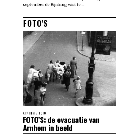
september de Rijnbrug wist te …
FOTO'S
ARNHEM
/
FOTO
FOTO’S: de evacuatie van
Arnhem in beeld